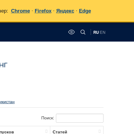
зер:
Chrome
·
Firefox
·
Яндекс
·
Edge
RU
/
EN
✕
СНГ
икистан
Поиск:
пусков
Статей