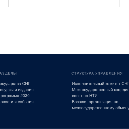
he
ion
 to
he
023.
рб.,
АЗДЕЛЫ
СТРУКТУРА УПРАВЛЕНИЯ
Химия
7
осударства СНГ
Исполнительный комитет СН
есурсы и издания
Межгосударственный коорди
рограмма 2030
совет по НТИ
овости и события
Базовая организация по
межгосударственному обмен
Математика, Механика, Физика
4
-
cal