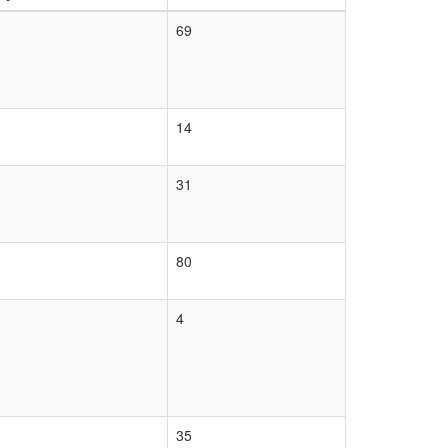
пусков
Статей
69
14
31
80
4
35