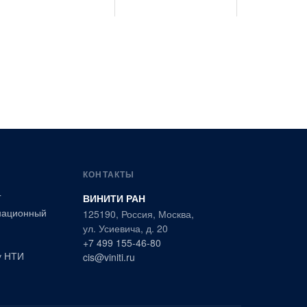
КОНТАКТЫ
99
Г
ВИНИТИ РАН
национный
125190, Россия, Москва,
ул. Усиевича, д. 20
+7 499 155-46-80
у НТИ
cis@viniti.ru
11