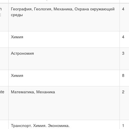
Тематика/аннотация
Вы
h
География, Геология, Механика, Охрана окружающей
4
:
среды
Химия
4
Астрономия
3
Химия
8
ute
Математика, Механика
2
Транспорт. Химия. Экономика.
1