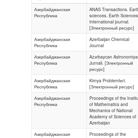
Страна
Название
Азербайджанская
ANAS Transactions. Eart
Республика
sciences. Earth Sciences
International journal.
[Электронный ресурс]
Азербайджанская
Azerbaijan Chemical
Республика
Journal
Азербайджанская
Azэrbaycan Astronomiya
Республика
Jurnali. [Электронный
ресурс]
Азербайджанская
Kimya Problemlеri.
Республика
[Электронный ресурс]
Азербайджанская
Proceedings of the Instit
Республика
of Mathematics and
Mechanics of National
Academy of Sciences of
Azerbaijan
Азербайджанская
Proceedings of the