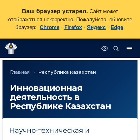
Ваш браузер устарел.
Сайт может
отображаться некорректно. Пожалуйста, обновите
браузер:
Chrome
·
Firefox
·
Яндекс
·
Edge
Перейти
✕
к
Главная
›
Республика Казахстан
содержимому
Инновационная
деятельность в
Республике Казахстан
Научно-техническая и