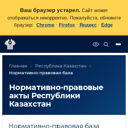
Ваш браузер устарел.
Сайт может
отображаться некорректно. Пожалуйста, обновите
браузер:
Chrome
·
Firefox
·
Яндекс
·
Edge
Перейти
✕
к
Главная
›
Республика Казахстан
›
содержимому
Нормативно-правовая база
Нормативно-правовые
акты Республики
Казахстан
Нормативно-правовая база