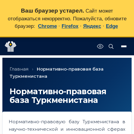
Ваш браузер устарел.
Сайт может
отображаться некорректно. Пожалуйста, обновите
браузер:
Chrome
·
Firefox
·
Яндекс
·
Edge
Перейти
✕
к
Главная
›
Нормативно-правовая база
содержимому
Туркменистана
Нормативно-правовая
база Туркменистана
Нормативно-правовую базу Туркменистана в
научно-технической и инновационной сферах