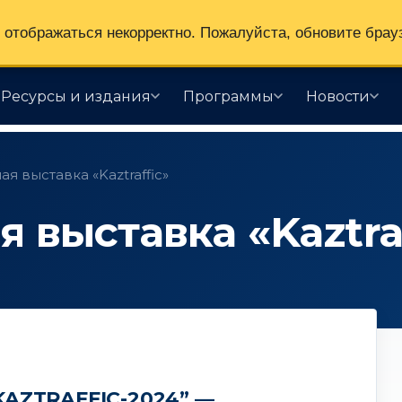
отображаться некорректно. Пожалуйста, обновите брау
Ресурсы и издания
Программы
Новости
 выставка «Kaztraffic»
выставка «Kaztraf
ZTRAFFIC-2024” —