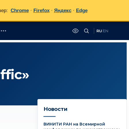
зер:
Chrome
·
Firefox
·
Яндекс
·
Edge
RU
/
EN
✕
fic»
Новости
ВИНИТИ РАН на Всемирной