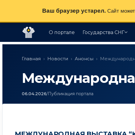
Ваш браузер устарел.
Сайт может 
О портале
Государства СНГ
Перейти
к
Главная
›
Новости
›
Анонсы
›
Международная
содержимому
Международная 
06.04.2026
/
Публикация портала
МЕЖДУНАРОДНАЯ ВЫСТАВКА “KA