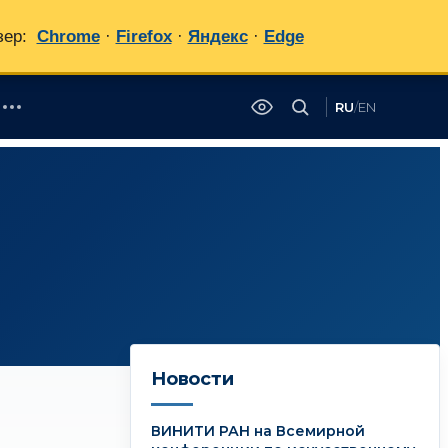
зер:
Chrome
·
Firefox
·
Яндекс
·
Edge
RU
/
EN
✕
Новости
ВИНИТИ РАН на Всемирной