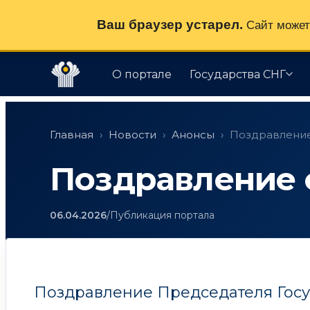
Ваш браузер устарел.
Сайт может 
О портале
Государства СНГ
Перейти
к
Главная
›
Новости
›
Анонсы
›
Поздравление
содержимому
Поздравление 
06.04.2026
/
Публикация портала
Поздравление Председателя Госу