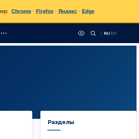
зер:
Chrome
·
Firefox
·
Яндекс
·
Edge
RU
/
EN
✕
Разделы