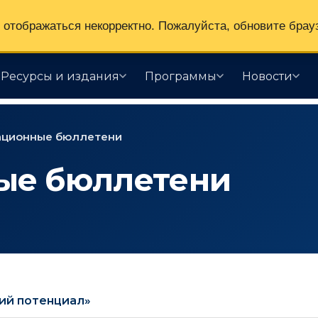
отображаться некорректно. Пожалуйста, обновите брау
Ресурсы и издания
Программы
Новости
ционные бюллетени
ые бюллетени
ий потенциал»