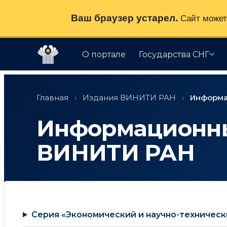
Ваш браузер устарел.
Сайт может 
О портале
Государства СНГ
Перейти
к
Главная
›
Издания ВИНИТИ РАН
›
Информа
содержимому
Информационн
ВИНИТИ РАН
Серия «Экономический и научно-техническ