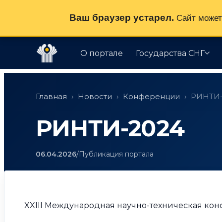
Ваш браузер устарел.
Сайт может 
О портале
Государства СНГ
Перейти
к
Главная
›
Новости
›
Конференции
›
РИНТИ-
содержимому
РИНТИ-2024
06.04.2026
/
Публикация портала
XXIII Международная научно-техническая ко