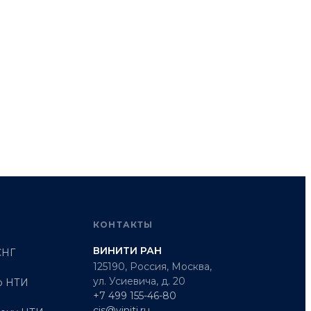
КОНТАКТЫ
ВИНИТИ РАН
СНГ
125190, Россия, Москва,
ул. Усиевича, д. 20
о НТИ
+7 499 155-46-80
cis@viniti.ru