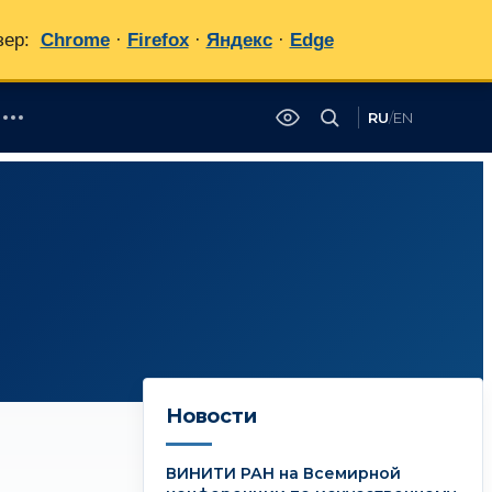
зер:
Chrome
·
Firefox
·
Яндекс
·
Edge
RU
/
EN
✕
Новости
ВИНИТИ РАН на Всемирной