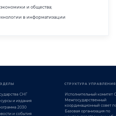
экономики и общества;
технологии в информатизации
АЗДЕЛЫ
СТРУКТУРА УПРАВЛЕНИЯ
сударства СНГ
Исполнительный комитет 
Межгосударственный
сурсы и издания
координационный совет п
ограмма 2030
Базовая организация по
вости и события