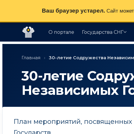
Ваш браузер устарел.
Сайт может 
О портале
Государства СНГ
Перейти
к
Главная
›
30-летие Содружества Независим
содержимому
30-летие Содру
Независимых Г
План мероприятий, посвященных 
Государств