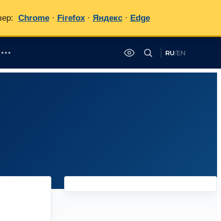
зер:
Chrome
·
Firefox
·
Яндекс
·
Edge
RU
/
EN
✕