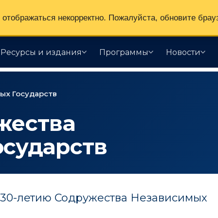
отображаться некорректно. Пожалуйста, обновите брау
Ресурсы и издания
Программы
Новости
ых Государств
жества
осударств
30-летию Содружества Независимых