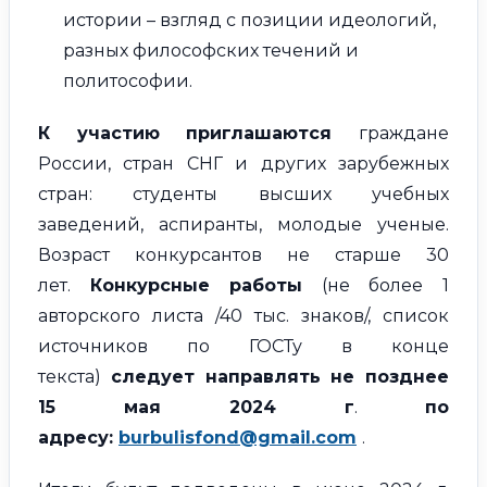
истории – взгляд с позиции идеологий,
разных философских течений и
политософии.
К участию приглашаются
граждане
России, стран СНГ и других зарубежных
стран: студенты высших учебных
заведений, аспиранты, молодые ученые.
Возраст конкурсантов не старше 30
лет.
Конкурсные работы
(не более 1
авторского листа /40 тыс. знаков/, список
источников по ГОСТу в конце
текста)
следует направлять
не позднее
15 мая 2024 г
.
по
адресу:
burbulisfond@gmail.com
.