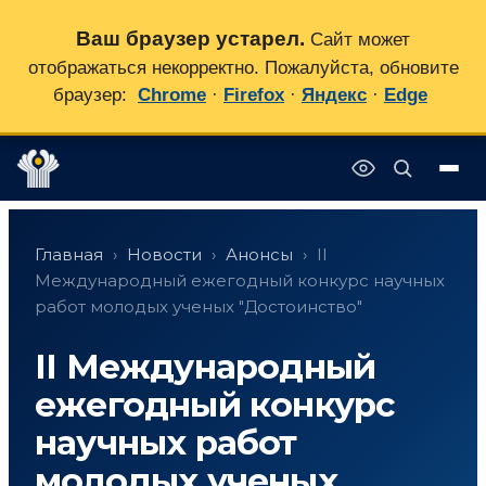
Ваш браузер устарел.
Сайт может
отображаться некорректно. Пожалуйста, обновите
браузер:
Chrome
·
Firefox
·
Яндекс
·
Edge
Перейти
✕
к
Главная
›
Новости
›
Анонсы
›
II
содержимому
Международный ежегодный конкурс научных
работ молодых ученых "Достоинство"
II Международный
ежегодный конкурс
научных работ
молодых ученых