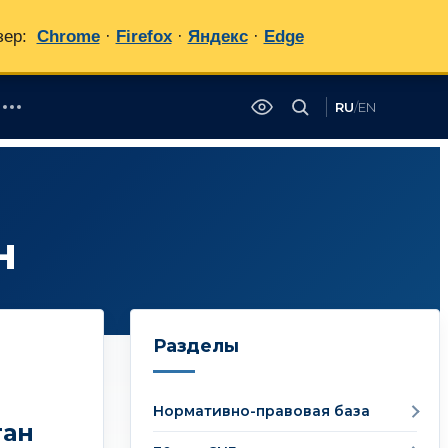
зер:
Chrome
·
Firefox
·
Яндекс
·
Edge
RU
/
EN
✕
н
Разделы
Нормативно-правовая база
тан