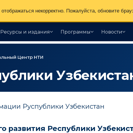
отображаться некорректно. Пожалуйста, обновите брау
Ресурсы и издания
Программы
Новости
альный Центр НТИ
публики Узбекиста
мации Руспублики Узбекистан
о развития Республики Узбекис