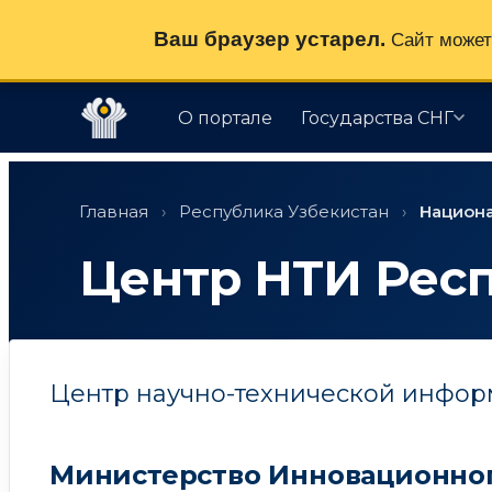
Ваш браузер устарел.
Сайт может 
О портале
Государства СНГ
Перейти
к
Главная
›
Республика Узбекистан
›
Национ
содержимому
Центр НТИ Рес
Центр научно-технической инфор
Министерство Инновационног