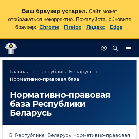
Ваш браузер устарел.
Сайт может
отображаться некорректно. Пожалуйста, обновите
браузер:
Chrome
·
Firefox
·
Яндекс
·
Edge
Перейти
✕
к
Главная
›
Республика Беларусь
›
содержимому
Нормативно-правовая база
Нормативно-правовая
база Республики
Беларусь
В Республике Беларусь нормативно-правовая