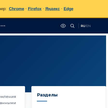
зер:
Chrome
·
Firefox
·
Яндекс
·
Edge
RU
/
EN
✕
Разделы
омления
ванными