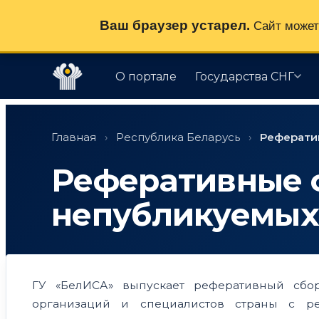
Ваш браузер устарел.
Сайт может 
О портале
Государства СНГ
Перейти
к
Главная
›
Республика Беларусь
›
Реферати
содержимому
Реферативные 
непубликуемых
ГУ «БелИСА» выпускает реферативный сбо
организаций и специалистов страны с р