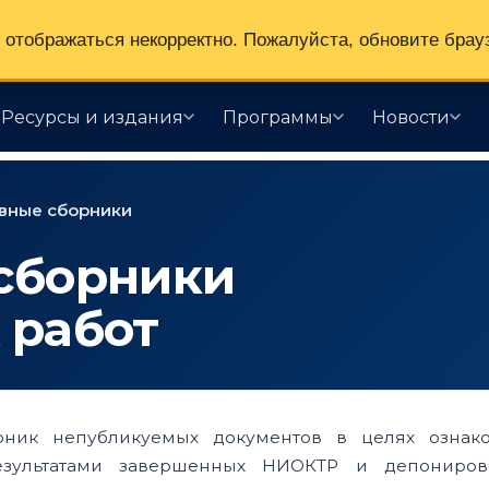
отображаться некорректно. Пожалуйста, обновите брау
Ресурсы и издания
Программы
Новости
вные сборники
сборники
 работ
рник непубликуемых документов в целях ознак
езультатами завершенных НИОКТР и депониро