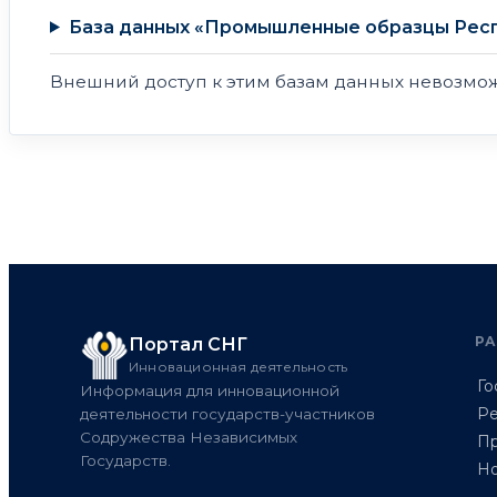
База данных «Промышленные образцы Рес
Внешний доступ к этим базам данных невозмож
Р
Портал СНГ
Инновационная деятельность
Го
Информация для инновационной
Ре
деятельности государств-участников
Содружества Независимых
Пр
Государств.
Но