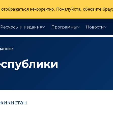
отображаться некорректно. Пожалуйста, обновите брау
Ресурсы и издания
Программы
Новости
данных
еспублики
жикистан