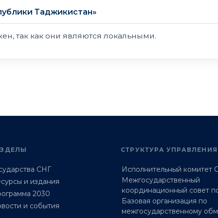
публики Таджикистан»
ен, так как они являются локальными.
АЗДЕЛЫ
СТРУКТУРА УПРАВЛЕНИЯ
сударства СНГ
Исполнительный комитет 
Межгосударственный
сурсы и издания
координационный совет п
ограмма 2030
Базовая организация по
вости и события
межгосударственному об