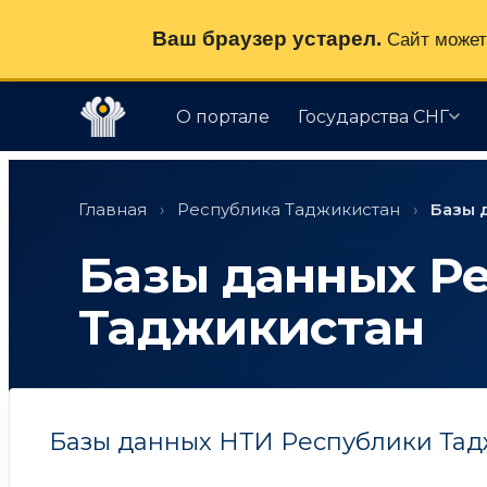
Ваш браузер устарел.
Сайт может 
О портале
Государства СНГ
Перейти
к
Главная
›
Республика Таджикистан
›
Базы 
содержимому
Базы данных Р
Таджикистан
Базы данных НТИ Республики Тад