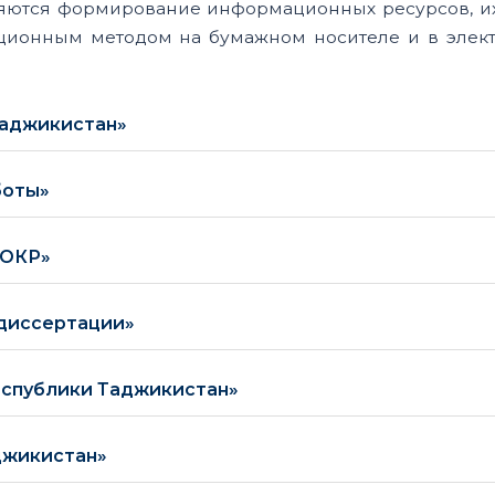
ляются формирование информационных ресурсов, их
иционным методом на бумажном носителе и в элек
Таджикистан»
боты»
ИОКР»
 диссертации»
еспублики Таджикистан»
джикистан»