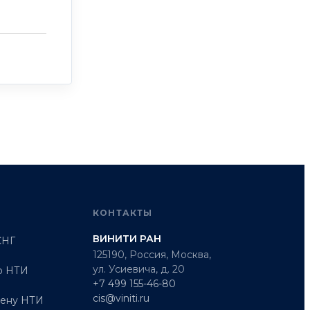
КОНТАКТЫ
ВИНИТИ РАН
СНГ
125190, Россия, Москва,
ул. Усиевича, д. 20
о НТИ
+7 499 155-46-80
cis@viniti.ru
мену НТИ