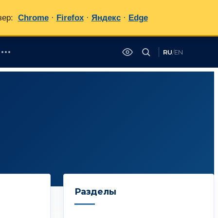
зер:
Chrome
·
Firefox
·
Яндекс
·
Edge
RU
/
EN
✕
Разделы