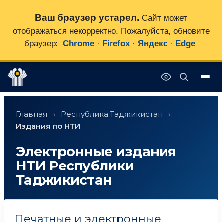
Ваш браузер устарел.
Сайт может
отображаться некорректно. Пожалуйста, обновите
браузер:
Chrome
·
Firefox
·
Яндекс
·
Edge
Перейти
✕
к
Главная
›
Республика Таджикистан
›
содержимому
Издания по НТИ
Электронные издания
НТИ Республики
Таджикистан
Печатные и электронные