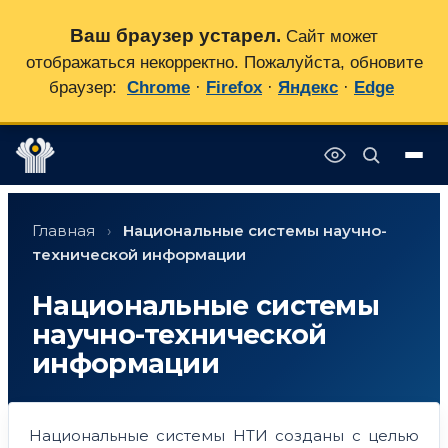
Ваш браузер устарел.
Сайт может
отображаться некорректно. Пожалуйста, обновите
браузер:
Chrome
·
Firefox
·
Яндекс
·
Edge
Перейти
✕
к
Главная
›
Национальные системы научно-
содержимому
технической информации
Национальные системы
научно-технической
информации
Национальные системы НТИ созданы с целью