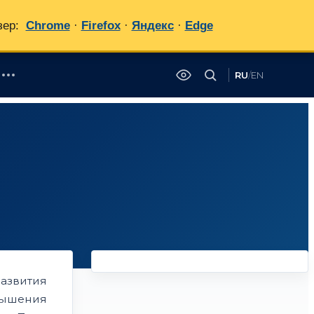
зер:
Chrome
·
Firefox
·
Яндекс
·
Edge
RU
/
EN
✕
азвития
ышения