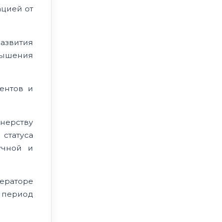
ацией от
азвития
ышения
ентов и
тнерству
статуса
учной и
раторе
а период