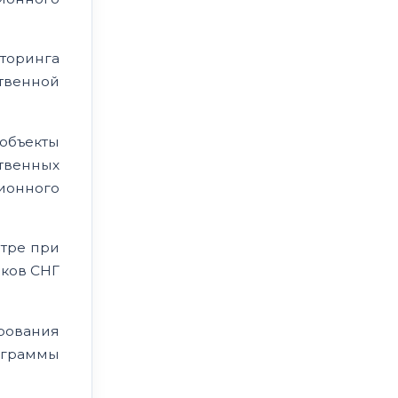
торинга
твенной
 объекты
твенных
ионного
нтре при
иков СНГ
рования
ограммы