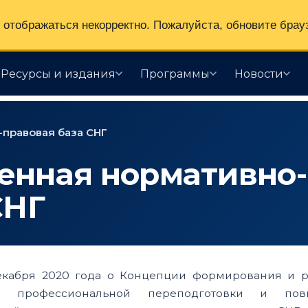
отображаться некорректно. Пожалуйста, обновите брау
Ресурсы и издания
Программы
Новости
правовая база СНГ
енная нормативно-
СНГ
екабря 2020 года о Концепции формирования и р
ки, профессиональной переподготовки и пов