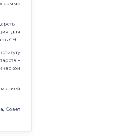
ограмме
арств –
ция для
ьств СНГ
ституту
дарств –
ической
рмацией
а, Совет