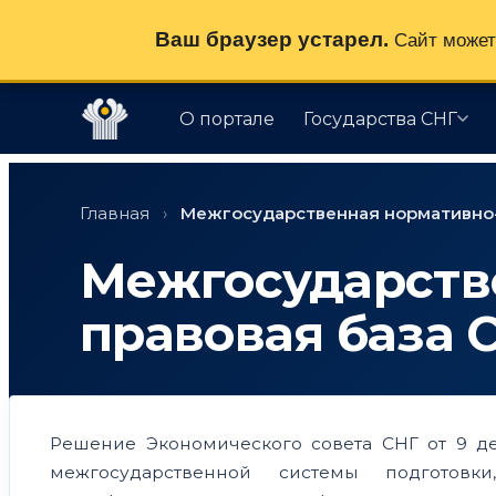
Ваш браузер устарел.
Сайт может 
О портале
Государства СНГ
Перейти
к
Главная
›
Межгосударственная нормативно-
содержимому
Межгосударств
правовая база 
Решение Экономического совета СНГ от 9 д
межгосударственной системы подготов