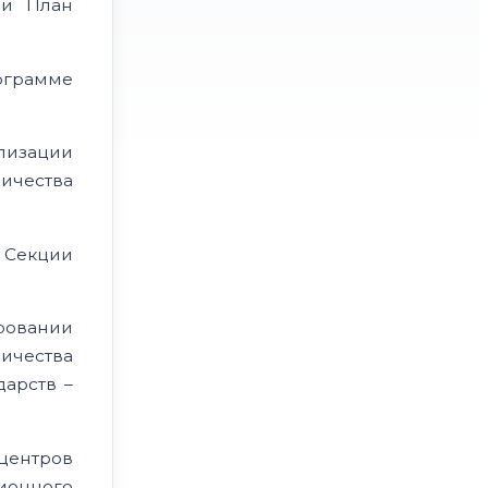
 и План
ограмме
ализации
ичества
о Секции
овании
ичества
арств –
центров
ионного