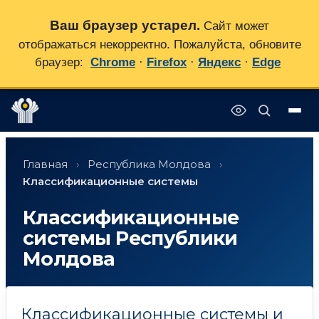
Ваш браузер устарел.
Сайт может
отображаться некорректно. Пожалуйста, обновите
браузер:
Chrome
·
Firefox
·
Яндекс
·
Edge
Перейти
✕
к
Главная
›
Республика Молдова
›
содержимому
Классификационные системы
Классификационные
системы Республики
Молдова
Классификационные системы и