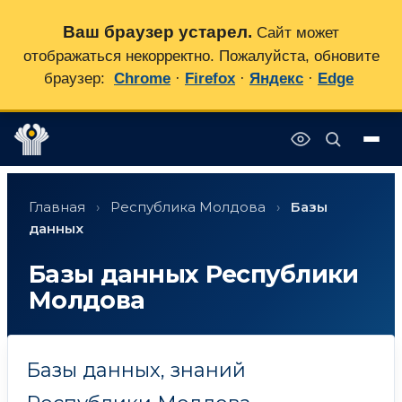
Ваш браузер устарел.
Сайт может
отображаться некорректно. Пожалуйста, обновите
браузер:
Chrome
·
Firefox
·
Яндекс
·
Edge
Перейти
✕
к
Главная
›
Республика Молдова
›
Базы
содержимому
данных
Базы данных Республики
Молдова
Базы данных, знаний