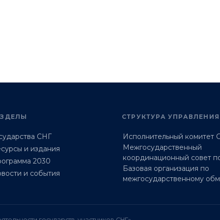
АЗДЕЛЫ
СТРУКТУРА УПРАВЛЕНИЯ
сударства СНГ
Исполнительный комитет 
Межгосударственный
сурсы и издания
координационный совет п
ограмма 2030
Базовая организация по
вости и события
межгосударственному об
ятельности государств-участников СНГ»