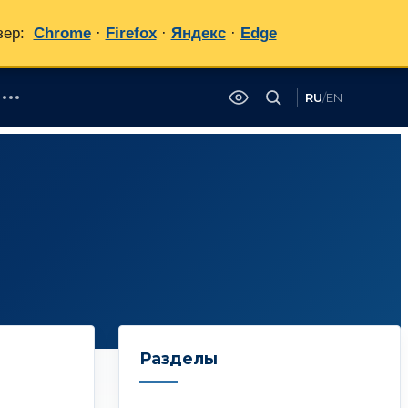
зер:
Chrome
·
Firefox
·
Яндекс
·
Edge
RU
/
EN
✕
Разделы