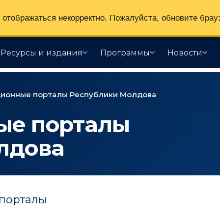
отображаться некорректно. Пожалуйста, обновите брау
Ресурсы и издания
Программы
Новости
ионные порталы Республики Молдова
ые порталы
лдова
порталы