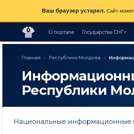
Ваш браузер устарел.
Сайт может 
О портале
Государства СНГ
Перейти
к
Главная
›
Республика Молдова
›
Информац
содержимому
Информационн
Республики Мо
Национальные информационные 