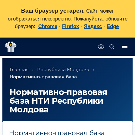
Ваш браузер устарел.
Сайт может
отображаться некорректно. Пожалуйста, обновите
браузер:
Chrome
·
Firefox
·
Яндекс
·
Edge
Перейти
✕
к
Главная
›
Республика Молдова
›
содержимому
Нормативно-правовая база
Нормативно-правовая
база НТИ Республики
Молдова
Нормативно-правовая база