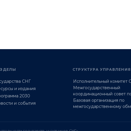
АЗДЕЛЫ
СТРУКТУРА УПРАВЛЕНИЯ
сударства СНГ
Исполнительный комитет 
Межгосударственный
сурсы и издания
координационный совет п
ограмма 2030
Базовая организация по
вости и события
межгосударственному об
ятельности государств-участников СНГ»