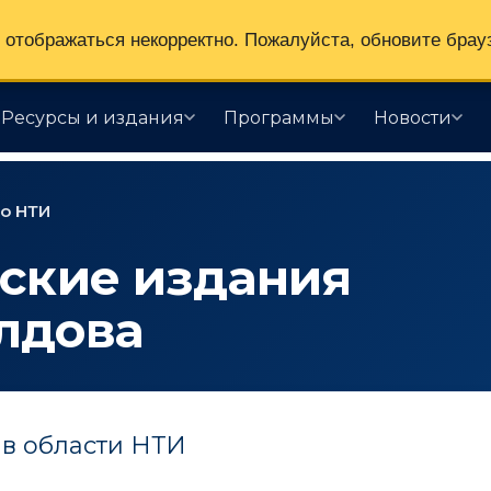
отображаться некорректно. Пожалуйста, обновите брау
Ресурсы и издания
Программы
Новости
о НТИ
ские издания
лдова
 в области НТИ