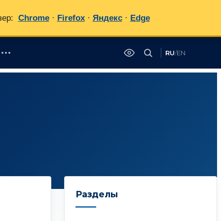
зер:
Chrome
·
Firefox
·
Яндекс
·
Edge
RU
/
EN
✕
Разделы