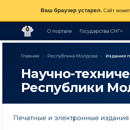
Ваш браузер устарел.
Сайт может 
О портале
Государства СНГ
Перейти
к
Главная
›
Республика Молдова
›
Издания п
содержимому
Научно-техниче
Республики Мо
Печатные и электронные издания