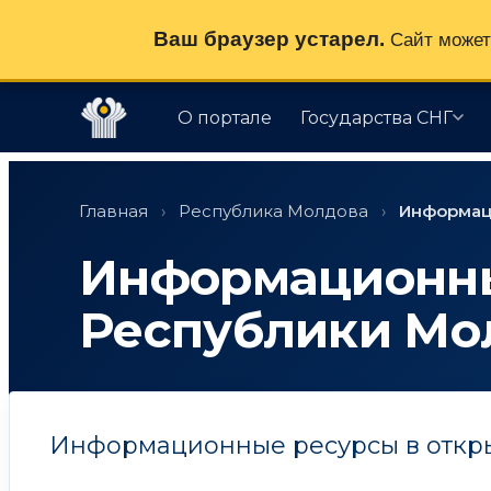
Ваш браузер устарел.
Сайт может 
О портале
Государства СНГ
Перейти
к
Главная
›
Республика Молдова
›
Информац
содержимому
Информационны
Республики Мо
Информационные ресурсы в откр