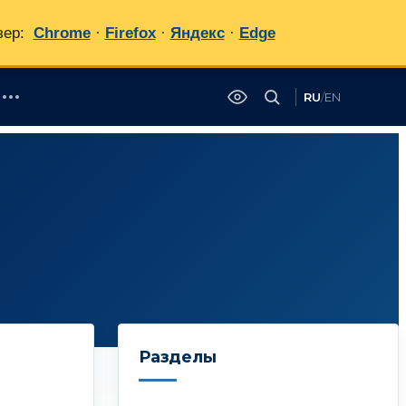
зер:
Chrome
·
Firefox
·
Яндекс
·
Edge
RU
/
EN
✕
Разделы