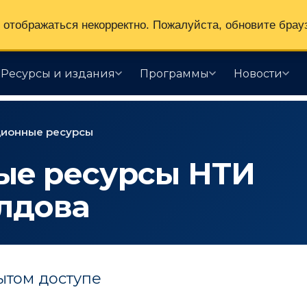
отображаться некорректно. Пожалуйста, обновите брау
Ресурсы и издания
Программы
Новости
ионные ресурсы
е ресурсы НТИ
лдова
ытом доступе