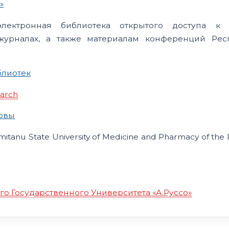
»
ктронная библиотека открытого доступа к с
урналах, а также материалам конференций Рес
блиотек
earch
довы
emitanu State University of Medicine and Pharmacy of the
о Государственного Университета «А.Руссо»