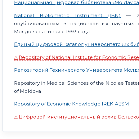
Национальная цифровая библиотека «Moldavica
National Bibliometric Instrument (IBN)
— эле
опубликованным в национальных научных ж
Молдова начиная с 1993 года
Единый цифровой каталог университетских би
Repository of National Institute for Economic Res
Репозиторий Технического Университета Мол
Repository in Medical Sciences of the Nicolae Test
of Moldova
Repository of Economic Knowledge IREK-AESM
Цифровой институциональный архив Бельског