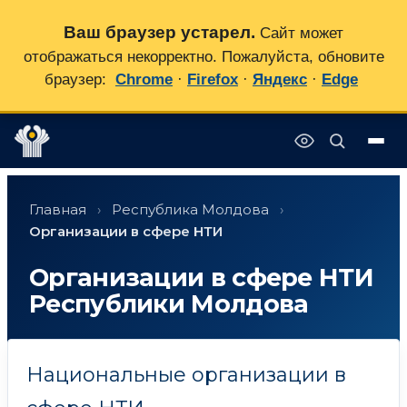
Ваш браузер устарел.
Сайт может
отображаться некорректно. Пожалуйста, обновите
браузер:
Chrome
·
Firefox
·
Яндекс
·
Edge
Перейти
✕
к
Главная
›
Республика Молдова
›
содержимому
Организации в сфере НТИ
Организации в сфере НТИ
Республики Молдова
Национальные организации в