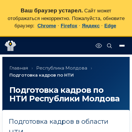
Ваш браузер устарел.
Сайт может
отображаться некорректно. Пожалуйста, обновите
браузер:
Chrome
·
Firefox
·
Яндекс
·
Edge
Перейти
✕
к
Главная
›
Республика Молдова
›
содержимому
Подготовка кадров по НТИ
Подготовка кадров по
НТИ Республики Молдова
Подготовка кадров в области